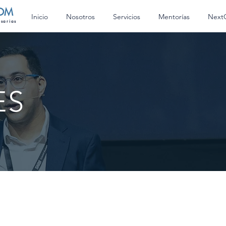
OM
Inicio
Nosotros
Servicios
Mentorías
Next
esarias
ES